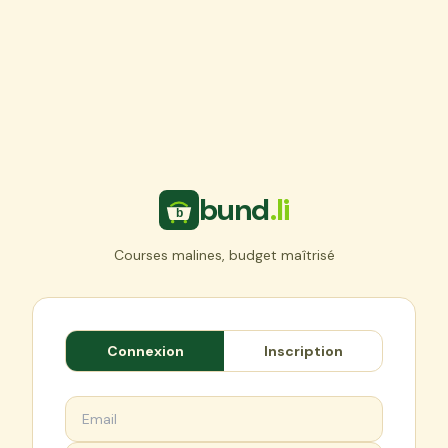
/login
bund
.li
Courses malines, budget maîtrisé
Connexion
Inscription